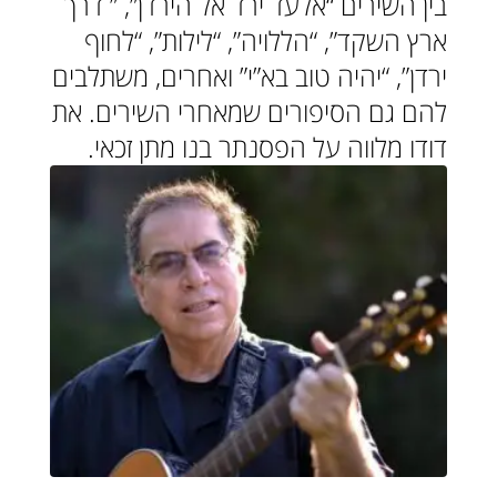
בין השירים “אלעד ירד אל הירדן”, ” דרך
ארץ השקד”, “הללויה”, “לילות”, “לחוף
ירדן”, “יהיה טוב בא”י” ואחרים, משתלבים
להם גם הסיפורים שמאחרי השירים. את
דודו מלווה על הפסנתר בנו מתן זכאי.