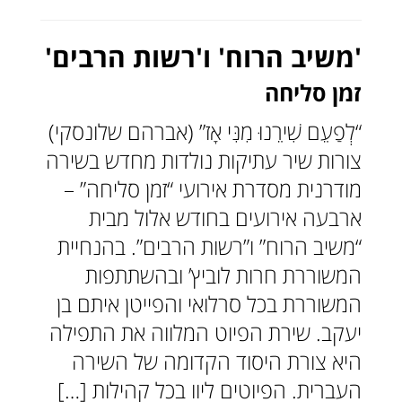
'משיב הרוח' ו'רשות הרבים'
זמן סליחה
“לְפַעֵם שִׁירֵנוּ מִנִּי אָז” (אברהם שלונסקי)
צורות שיר עתיקות נולדות מחדש בשירה
מודרנית מסדרת אירועי “זמן סליחה” –
ארבעה אירועים בחודש אלול מבית
“משיב הרוח” ו”רשות הרבים”. בהנחיית
המשוררת חרות לוביץ’ ובהשתתפות
המשוררת בכל סרלואי והפייטן איתם בן
יעקב. שירת הפיוט המלווה את התפילה
היא צורת היסוד הקדומה של השירה
העברית. הפיוטים ליוו בכל קהילות […]