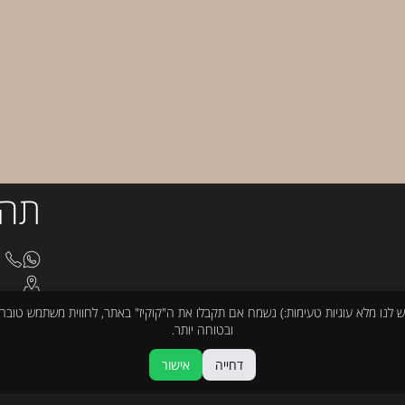
תהי
8510
בצלא
cturno@gmail.com
ש לנו מלא עוגיות טעימות:) נשמח אם תקבלו את ה"קוקיז" באתר, לחווית משתמש טובה
ובטוחה יותר.
דחייה
אישור