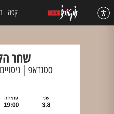
קפה
ה
שחר הלו
סטנדאפ | ניסויים
שני
פתיחה
19:00
3.8