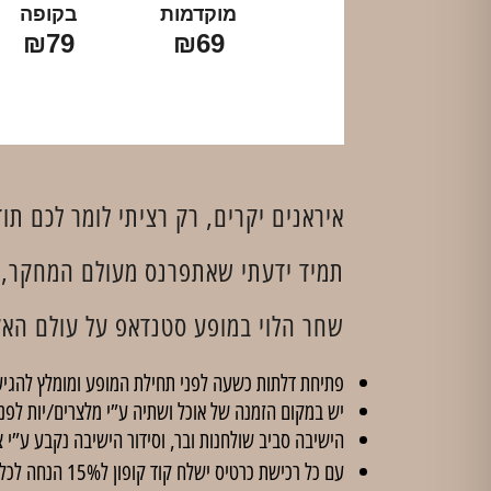
מוקדמות
בקופה
₪79
₪69
איראנים יקרים, רק רציתי לומר לכם תוד
תמיד ידעתי שאתפרנס מעולם המחקר, 
שחר הלוי במופע סטנדאפ על עולם האק
פתיחת דלתות כשעה לפני תחילת המופע ומומלץ להגיע
יש במקום הזמנה של אוכל ושתיה ע”י מלצרים/יות לפנ
הישיבה סביב שולחנות ובר, וסידור הישיבה נקבע ע”י צ
עם כל רכישת כרטיס ישלח קוד קופון ל15% הנחה לכל הסדנאות ב'