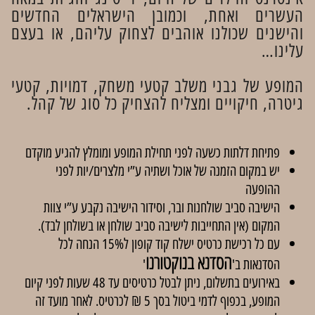
העשרים ואחת, וכמובן הישראלים החדשים
והישנים שכולנו אוהבים לצחוק עליהם, או בעצם
עלינו…
המופע של גבני משלב קטעי משחק, דמויות, קטעי
גיטרה, חיקויים ומצליח להצחיק כל סוג של קהל.
פתיחת דלתות כשעה לפני תחילת המופע ומומלץ להגיע מוקדם
יש במקום הזמנה של אוכל ושתיה ע”י מלצרים/יות לפני
ההופעה
הישיבה סביב שולחנות ובר, וסידור הישיבה נקבע ע”י צוות
המקום (אין התחייבות לישיבה סביב שולחן או בשולחן לבד).
עם כל רכישת כרטיס ישלח קוד קופון ל15% הנחה לכל
הסדנא בנוקטורנו
הסדנאות ב'
'
באירועים בתשלום, ניתן לבטל כרטיסים עד 48 שעות לפני קיום
המופע, בכפוף לדמי ביטול בסך 5 ₪ לכרטיס. לאחר מועד זה