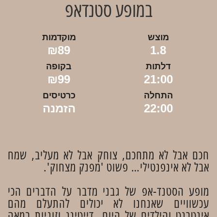
במופע סטנדאפ
מוצש
מוקדמות
₪89
1.8
דלתות
בקופה
₪99
21:00
התחלה
כרטיסים
22:00
הזמנה
חכם אבל לא מתחכם, צוחק אבל לא מעליב, שמח
אבל לא אינפנטילי… פשוט 'מפנק מצחוק'.
מופע הסטנד-אפ של גבני מדבר על הדברים הכי
עכשוויים שאנחנו לא יכולים להתעלם מהם
אינטרנט והילדים של היום, דייטינג וזוגיות במאה