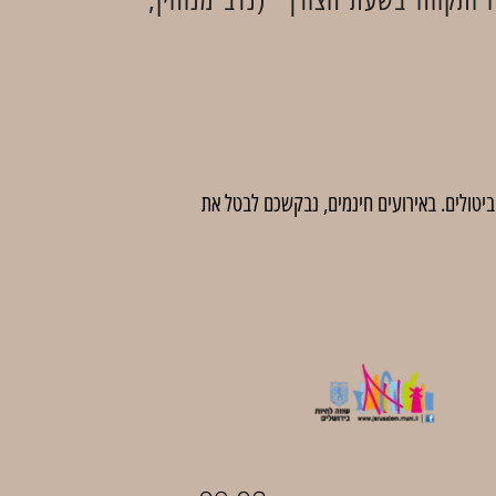
 לדמי ביטול בסך 5 ₪ לכרטיס. לאחר מועד זה לא יהיו ביטולים. באירועים חינמים, נבקשכם לבטל את