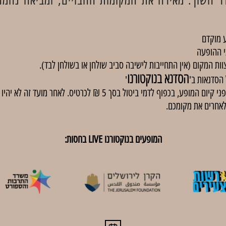
 מוקדם
י ההופעה
וות המקום (אין התחייבות לישיבה סביב שולחן או בשולחן לבד).
הסדנא בנוקטורנו
'
באירועים בתשלום, ניתן לבטל כרטיסים עד 48 שעות לפני קיום המופע, בכפוף
לאחרים את מקומכם.
המופעים בנוקטורנו LIVE בחסות: