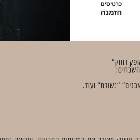
כרטיסים
הזמנה
פק רחוק”
 השבחים:
אבנים” “נשורת” ועוד.
ר חשוך: מאירה את המקומות החבויים, ומביאה נחמה 