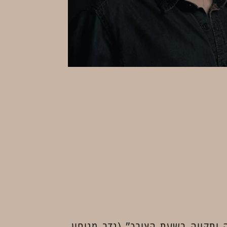
ותקווה בשעת הצורך” (נדב מנוחין,