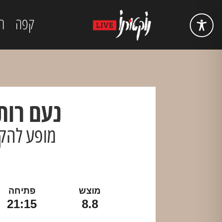
קפה
ה
נעם רות
מופע להק
מוצש
פתיחה
21:15
8.8