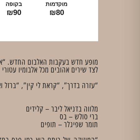
מוקדמות
בקופה
₪90
₪80
מופע חדש בעקבות האלבום החדש. “או
לצד שירים אהובים מכל אלבומיו עטורי
“עזרה בדרך”, “קראת לי קין”, “ברזל ו
מלווה בדניאל ליבר – קלידים
ברי סולש – בס
תומר שפיגלר – תופים
“המוזיקה של רותם היא כמו פנס בחד