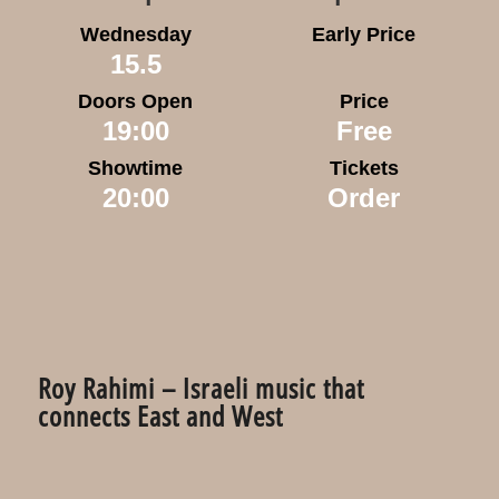
Wednesday
Early Price
15.5
Doors Open
Price
19:00
Free
Showtime
Tickets
20:00
Order
Roy Rahimi – Israeli music that
connects East and West