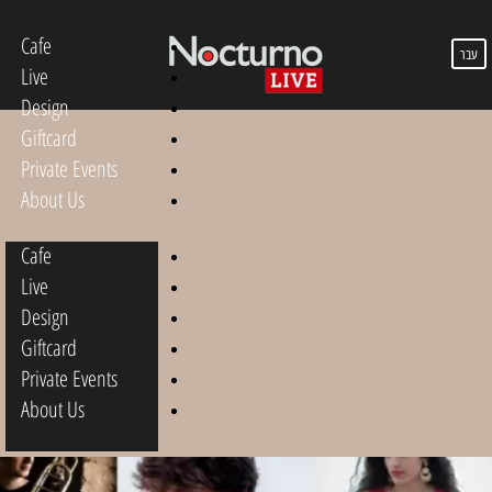
Cafe
עבר
Live
Design
Giftcard
Private Events
About Us
Cafe
Live
Design
Giftcard
Private Events
About Us