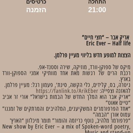
התחלה
כרטיסים
21:00
הזמנה
אריק אבר – “חצי חיים”
Eric Ever – Half life
הצצות למופע חדש בליווי מעיין פרלמן.
מיקס של ספוקן-וורד, מוזיקה, שירה וסטנד-אפ.
רכבת הרים של רגשות מאת אחד מוותיקי אמני הספוקן-וורד
בארץ.
גיטרה, בס, קלידים, כלי הקשה, סינת’, פעמון רגל: מעיין פרלמן.
להאזנה וצפייה:
https://fanlink.to/ArikEber
“אריק אבר הוא המלך החדש של הבמות בישראל” אורי זר אביב
“טיים אאוט”
“אחד הפרפורמרים המשקיענים, המלהיבים והמרתקים של זמננו”
עמוס אורן “הבמה”
“פרפורמר מלהיב, נוטף כריזמה והומור” תומר מיכלזון “הארץ'
New show by Eric Ever – a mix of Spoken-word poetry,
Music and stand-up.