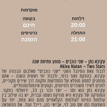
מוקדמות
דלתות
בקופה
20:00
חינם
התחלה
כרטיסים
21:00
הזמנה
עקיבא נתן – שני כוכבים – מופע פתיחת שנה
Akiva Natan – Two Stars
לכבוד צאת הסינגל השני “שני כוכבים” מאלבום הבכורה של
עקיבא, בהפקת נאור כרמי, ולכבוד ימי ראשית השנה – אתם
מוזמנים למסע מופלא של התחדשות ותקווה דרך שירים מקוריים,
לחנים לשירי משוררים ולפיוטים, וקטעים אינסטרומנטליים.
עקיבא נתן הוא זמר – יוצר וכנר בן 33, ירושלמי במקור.
המוסיקה של עקיבא היא מוזיקת נשמה עברית, יש בה שילוב בין
עולמות הפיוט לעולמות הקלאסיים מהם הוא צמח, יחד עם
השפעות כמו שם טוב לוי, אבישי כהן, רייכל ועוד. את ההשראה