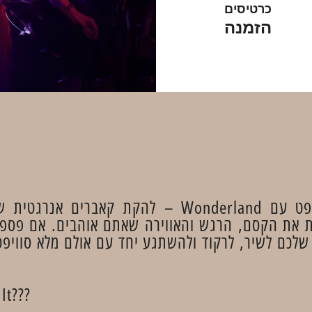
כרטיסים
הזמנה
הצטרפו לערב טירוף של טיילור סוויפט עם nderland
ועד Midnights, ומשחזרת את הקסם, הרגש והאווירה שאתם אוהבים
שלכם לשיר, לרקוד ולהשתגע יחד עם אולם מלא סוויפטיז
It???