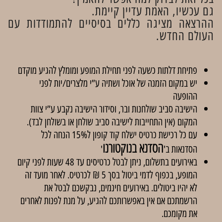
גם עכשיו, האמת עדיין קיימת.
ההרצאה מציגה כללים בסיסיים להתמודדות עם
העולם החדש.
פתיחת דלתות כשעה לפני תחילת המופע ומומלץ להגיע מוקדם
יש במקום הזמנה של אוכל ושתיה ע”י מלצרים/יות לפני
ההופעה
הישיבה סביב שולחנות ובר, וסידור הישיבה נקבע ע”י צוות
המקום (אין התחייבות לישיבה סביב שולחן או בשולחן לבד).
עם כל רכישת כרטיס ישלח קוד קופון ל15% הנחה לכל
הסדנא בנוקטורנו
הסדנאות ב'
'
באירועים בתשלום, ניתן לבטל כרטיסים עד 48 שעות לפני קיום
המופע, בכפוף לדמי ביטול בסך 5 ₪ לכרטיס. לאחר מועד זה
לא יהיו ביטולים. באירועים חינמים, נבקשכם לבטל את
הרשמתכם אם אין באפשרותכם להגיע, על מנת לפנות לאחרים
את מקומכם.