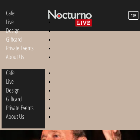
Cafe
עבר
Live
Design
Giftcard
Private Events
About Us
Cafe
Live
Design
Giftcard
Private Events
About Us