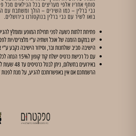
סוחף אחריו אלפי מעריצים בכל הגילאים מכל פי
גבי ברלין – כמו השירים – הולך ומשתבח עם הז
בואו לשיר עם גבי ברלין בנוקטורנו בירושלים.
פתיחת דלתות כשעה לפני תחילת המופע ומומלץ להגיע
יש במקום הזמנה של אוכל ושתיה ע”י מלצרים/יות לפנ
הישיבה סביב שולחנות ובר, וסידור הישיבה נקבע ע”י צ
עם כל רכישת כרטיס ישלח קוד קופון ל15% הנחה לכל הסדנאות ב'
הרשמתכם אם אין באפשרותכם להגיע, על מנת לפנות 