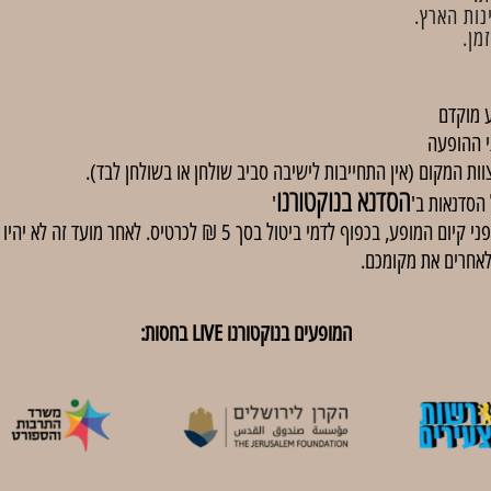
נות הארץ.
מן.
 מוקדם
י ההופעה
וות המקום (אין התחייבות לישיבה סביב שולחן או בשולחן לבד).
הסדנא בנוקטורנו
'
באירועים בתשלום, ניתן לבטל כרטיסים עד 48 שעות לפני קיום המופע, בכפוף
לאחרים את מקומכם.
המופעים בנוקטורנו LIVE בחסות: