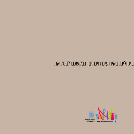
 לדמי ביטול בסך 5 ₪ לכרטיס. לאחר מועד זה לא יהיו ביטולים. באירועים חינמים, נבקשכם לבטל את