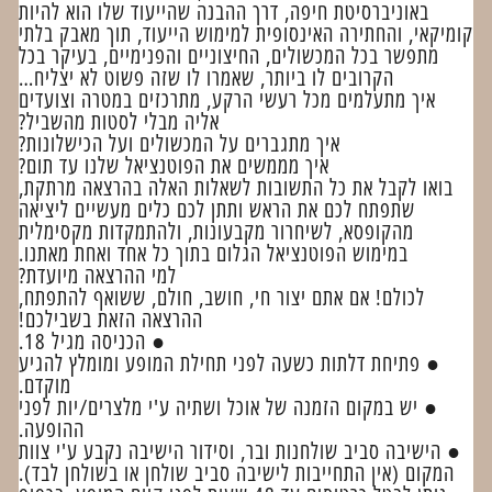
באוניברסיטת חיפה, דרך ההבנה שהייעוד שלו הוא להיות
קומיקאי, והחתירה האינסופית למימוש הייעוד, תוך מאבק בלתי
מתפשר בכל המכשולים, החיצוניים והפנימיים, בעיקר בכל
הקרובים לו ביותר, שאמרו לו שזה פשוט לא יצליח…
איך מתעלמים מכל רעשי הרקע, מתרכזים במטרה וצועדים
אליה מבלי לסטות מהשביל?
איך מתגברים על המכשולים ועל הכישלונות?
איך מממשים את הפוטנציאל שלנו עד תום?
בואו לקבל את כל התשובות לשאלות האלה בהרצאה מרתקת,
שתפתח לכם את הראש ותתן לכם כלים מעשיים ליציאה
מהקופסא, לשיחרור מקבעונות, ולהתמקדות מקסימלית
במימוש הפוטנציאל הגלום בתוך כל אחד ואחת מאתנו.
למי ההרצאה מיועדת?
לכולם! אם אתם יצור חי, חושב, חולם, ששואף להתפתח,
ההרצאה הזאת בשבילכם!
● הכניסה מגיל 18.
● פתיחת דלתות כשעה לפני תחילת המופע ומומלץ להגיע
מוקדם.
● יש במקום הזמנה של אוכל ושתיה ע'י מלצרים/יות לפני
ההופעה.
● הישיבה סביב שולחנות ובר, וסידור הישיבה נקבע ע'י צוות
המקום (אין התחייבות לישיבה סביב שולחן או בשולחן לבד).