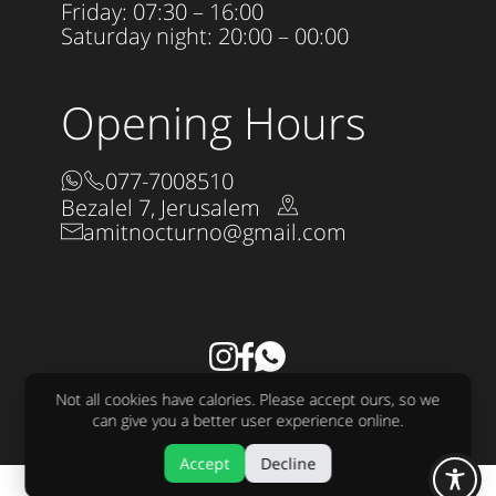
Friday: 07:30 – 16:00
Saturday night: 20:00 – 00:00
Opening Hours
077-7008510
Bezalel 7, Jerusalem
amitnocturno@gmail.com
Accessibility Statement
Not all cookies have calories. Please accept ours, so we
All rights reserved to Nocturno LTD 2025
can give you a better user experience online.
Design:
raw
Development:
sjonnie
Accept
Decline