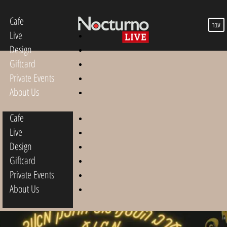
Cafe
עבר
Live
Design
Giftcard
Private Events
About Us
Cafe
Live
Design
Giftcard
Private Events
About Us