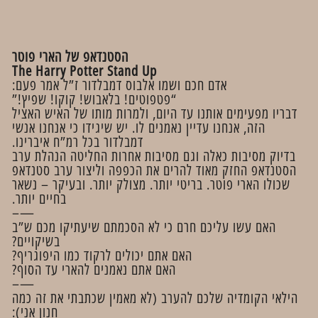
הסטנדאפ של הארי פוטר
The Harry Potter Stand Up
אדם חכם ושמו אלבוס דמבלדור ז”ל אמר פעם:
“פטפוטים! בלאבוש! קוקו! שפיץ!”
דבריו מפעימים אותנו עד היום, ולמרות מותו של האיש האציל
הזה, אנחנו עדיין נאמנים לו. יש שיגידו כי אנחנו אנשי
דמבלדור בכל רמ”ח איברינו.
בדיוק מסיבות כאלה וגם מסיבות אחרות החליטה הנהלת ערב
הסטנדאפ החזק מאוד להרים את הכפפה וליצור ערב סטנדאפ
שכולו הארי פוטר. בריטי יותר. מצולק יותר. ובעיקר – נשאר
בחיים יותר.
—–
האם עשו עליכם חרם כי לא הסכמתם שיעתיקו מכם ש”ב
בשיקויים?
האם אתם יכולים לרקוד כמו היפוגריף?
האם אתם נאמנים להארי עד הסוף?
—–
הילאי הקומדיה שלכם להערב (לא מאמין שכתבתי את זה כמה
חנון אני):