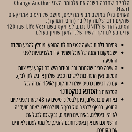
הלהקה שחררה השנה את אלבומה השני Change Another
Heart.
האחים גדלו במושב מבוא מודיעים, מושב של היפים אמריקאים
שהקים הרב שלמה קרליבך (הרבי המרקד).
הסינגל החדש UNITY נכתב לפרויקט בשם Life Vest שבו 120
ערים בעולם רקדו לשיר שלנו למען שוויון בעולם.
פתיחת דלתות כשעה לפני תחילת המופע ומומלץ להגיע מוקדם
יש במקום הזמנה של אוכל ושתיה ע”י מלצרים/יות לפני
ההופעה
הישיבה סביב שולחנות ובר, וסידור הישיבה נקבע ע”י צוות
המקום (אין התחייבות לישיבה סביב שולחן או בשולחן לבד).
עם כל רכישת כרטיס ישלח קוד קופון ל15% הנחה לכל
הסדנא בנוקטורנו
הסדנאות ב'
'
באירועים בתשלום, ניתן לבטל כרטיסים עד 48 שעות לפני קיום
המופע, בכפוף לדמי ביטול בסך 5 ₪ לכרטיס. לאחר מועד זה
לא יהיו ביטולים. באירועים חינמים, נבקשכם לבטל את
הרשמתכם אם אין באפשרותכם להגיע, על מנת לפנות לאחרים
את מקומכם.