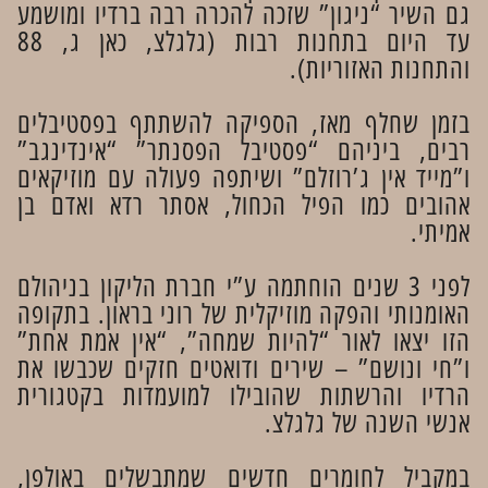
גם השיר “ניגון” שזכה להכרה רבה ברדיו ומושמע
עד היום בתחנות רבות (גלגלצ, כאן ג, 88
והתחנות האזוריות).
בזמן שחלף מאז, הספיקה להשתתף בפסטיבלים
רבים, ביניהם “פסטיבל הפסנתר” “אינדינגב”
ו”מייד אין ג’רוזלם” ושיתפה פעולה עם מוזיקאים
אהובים כמו הפיל הכחול, אסתר רדא ואדם בן
אמיתי.
לפני 3 שנים הוחתמה ע”י חברת הליקון בניהולם
האומנותי והפקה מוזיקלית של רוני בראון. בתקופה
הזו יצאו לאור “להיות שמחה”, “אין אמת אחת”
ו”חי ונושם” – שירים ודואטים חזקים שכבשו את
הרדיו והרשתות שהובילו למועמדות בקטגורית
אנשי השנה של גלגלצ.
במקביל לחומרים חדשים שמתבשלים באולפן,