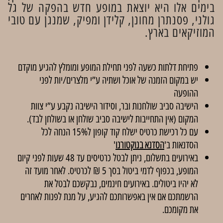
בימים אלו היא יוצאת במופע חדש בהפקה של גל
גולני, פסנתרן מחונן, קלידן ומפיק, שמנגן עם טובי
המוזיקאים בארץ.
פתיחת דלתות כשעה לפני תחילת המופע ומומלץ להגיע מוקדם
יש במקום הזמנה של אוכל ושתיה ע”י מלצרים/יות לפני
ההופעה
הישיבה סביב שולחנות ובר, וסידור הישיבה נקבע ע”י צוות
המקום (אין התחייבות לישיבה סביב שולחן או בשולחן לבד).
עם כל רכישת כרטיס ישלח קוד קופון ל15% הנחה לכל
הסדנאות ב'
הסדנא בנוקטורנו
'
באירועים בתשלום, ניתן לבטל כרטיסים עד 48 שעות לפני קיום
המופע, בכפוף לדמי ביטול בסך 5 ₪ לכרטיס. לאחר מועד זה
לא יהיו ביטולים. באירועים חינמים, נבקשכם לבטל את
הרשמתכם אם אין באפשרותכם להגיע, על מנת לפנות לאחרים
את מקומכם.