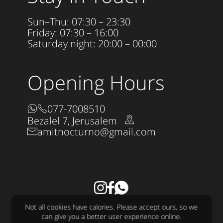
Sun–Thu: 07:30 – 23:30
Friday: 07:30 – 16:00
Saturday night: 20:00 – 00:00
Opening Hours
077-7008510
Bezalel 7, Jerusalem
amitnocturno@gmail.com
Accessibility Statement
Not all cookies have calories. Please accept ours, so we
All rights reserved to Nocturno LTD 2025
can give you a better user experience online.
Design:
raw
Development:
sjonnie