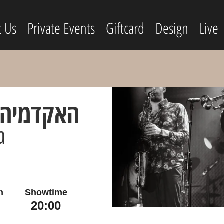
t Us
Private Events
Giftcard
Design
Live
האקדמיה ל
ג
n
Showtime
20:00