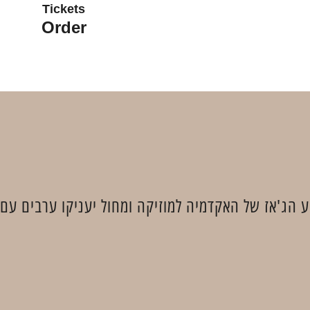
Tickets
Order
הג'אז של האקדמיה למוזיקה ומחול יעניקו ערבים עם ר