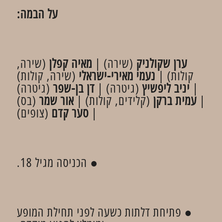
על הבמה:
ערן שקולניק
(שירה) |
מאיה קפלן
(שירה,
קולות) |
נעמי מאירי-ישראלי
(שירה, קולות)
|
יניב ליפשיץ
(גיטרה) |
דן בן-שפר
(גיטרה)
|
עמית ברקן
(קלידים, קולות) |
אור שמר
(בס)
|
סער קדם
(צופים)
● הכניסה מגיל 18.
● פתיחת דלתות כשעה לפני תחילת המופע