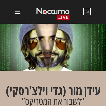
עבר
עידן מור (גדי וילצ'רסקי)
“לשבור את המטריקס”