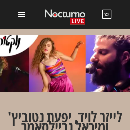
עבר
לייזר לויד, יפעת נטוביץ'
ומיכאל גריילסאמר