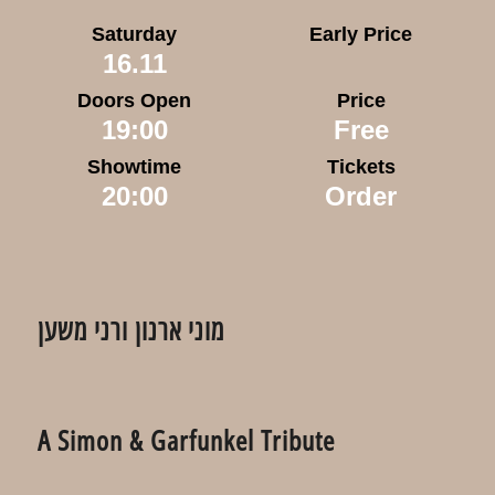
Saturday
Early Price
16.11
Doors Open
Price
19:00
Free
Showtime
Tickets
20:00
Order
מוני ארנון ורני משען
A Simon & Garfunkel Tribute