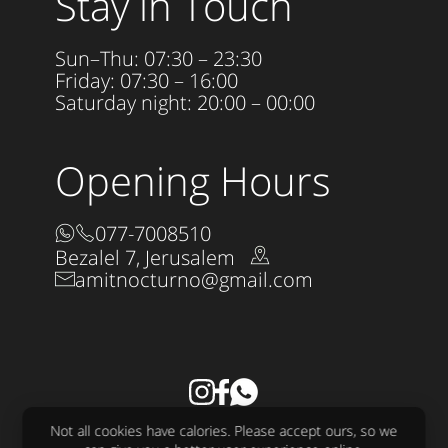
Stay in Touch
Sun–Thu: 07:30 – 23:30
Friday: 07:30 – 16:00
Saturday night: 20:00 – 00:00
Opening Hours
077-7008510
Bezalel 7, Jerusalem
amitnocturno@gmail.com
Accessibility Statement
Not all cookies have calories. Please accept ours, so we
All rights reserved to Nocturno LTD 2025