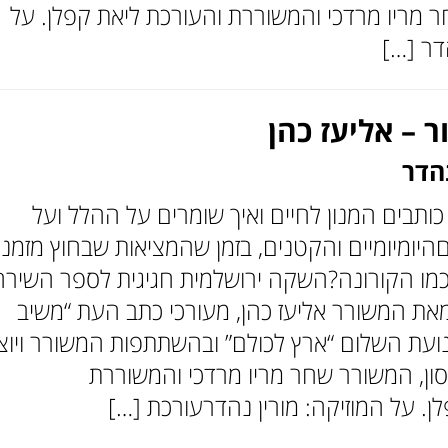
 מריו מרדכי והמשוררת והעורכת ליאת קפלן. על
דר […]
 – אליעז כהן
נהדר
 כותבים המנון לחיים ואיך שומרים על ההלל ועל
יומיומיים והקטנים, בזמן שהמציאות שבחוץ מזמנ
מו הקורונה?השקה ירושלמית חגיגית לספר השירה
 מאת המשורר אליעז כהן, מעורכי כתב העת “משיב
נועת השלום “ארץ לכולם” ובהשתתפות המשורר ויוצ
סון, המשורר שחר מריו מרדכי והמשוררת
ן. על המוזיקה: מורין נהדרעורכת […]