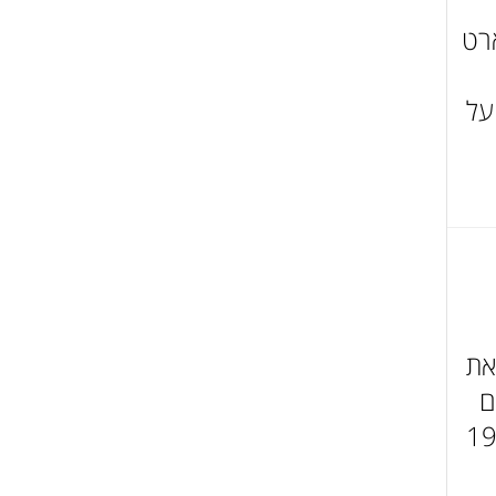
רט
על
את
ם
נויות המילה, שיתקיים זו הפעם הראשונה, בין ה-19-