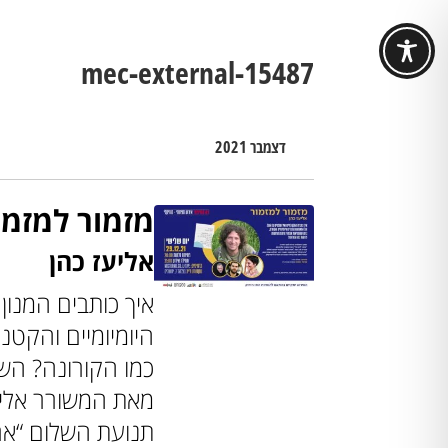
mec-external-15487
דצמבר 2021
מזמור למזמור
אליעז כהן
איך כותבים המנון
היומיומיים והקטנ
כמו הקורונה? השק
מאת המשורר אליעז
תנועת השלום “אר