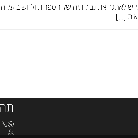
קש לאתגר את גבולותיה של הספרות ולחשוב עליהם
אות […]
תהי
8510
בצלא