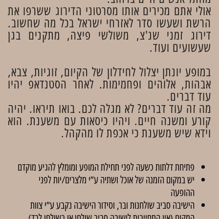
אולי אתם מכירים אותו מסרטוני הדירוג ששרפו את
הרשת ושעשו סדר לאזרחי ישראל בכל מה שחשוב.
דירוג זמני שנ'צ, משולשי פיצה, מתקנים בגן
שעשועים ועוד.
במופע יונתן יצלול לחידלון של הקיום, זוגיות, צבא,
אבהות, אלוהים ופחמימות. לאחר הסטנדאפ יהיו
עוד דברים.
מה זה עוד דברים? לא מגלה לכם. בואו תיראו. יהיה
קורע ומשנה חיים. ויהיו כיסאות עם משענת. הוא
וידא שיש משענת כי אכפת לו מהקהל.
פתיחת דלתות כשעה לפני תחילת המופע ומומלץ להגיע מוקדם
יש במקום הזמנה של אוכל ושתיה ע”י מלצרים/יות לפני
ההופעה
הישיבה סביב שולחנות ובר, וסידור הישיבה נקבע ע”י צוות
המקום (אין התחייבות לישיבה סביב שולחן או בשולחן לבד).