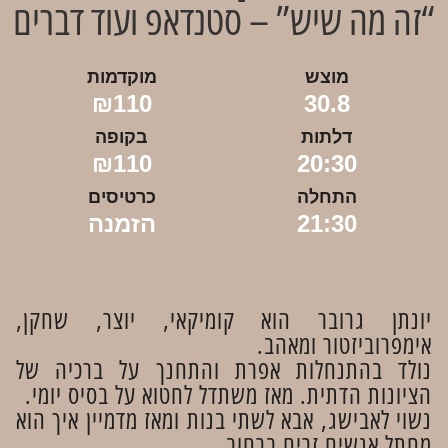
“זה מה שיש” – סטנדאפ ועוד דברים
מוצש
מוקדמות
₪110
30.8
דלתות
בקופה
₪110
20:30
התחלה
כרטיסים
21:30
הזמנה
יונתן גרובר הוא קומיקאי, יוצר, שחקן,
אימפרוביזטור ומאהב.
נולד בהתנחלות אפרת והתחנך על ברכיה של
הציונות הדתית. מאז משתדל לחטוא על בסיס יומי.
נשוי לאבישג, אבא לשתי בנות ומאז מדמיין איך הוא
מחתל אנשים זרים ברחוב.