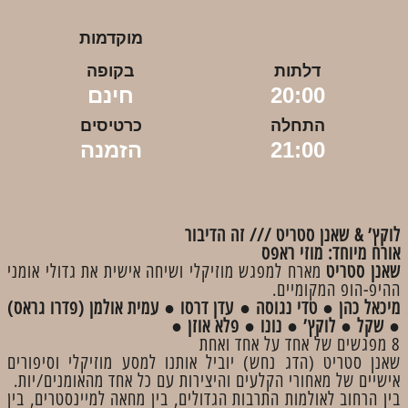
מוקדמות
דלתות
בקופה
20:00
חינם
התחלה
כרטיסים
21:00
הזמנה
לוקץ’ & שאנן סטריט /// זה הדיבור​
אורח מיוחד: מוזי ראפס
שאנן סטריט
מארח למפגש מוזיקלי ושיחה אישית את גדולי אומני
ההיפ-הופ המקומיים.
מיכאל כהן ● טדי נגוסה ● עדן דרסו ● עמית אולמן (פדרו גראס)
● שקל ● לוקץ’ ● נונו ● פלא אוזן ●
8 מפגשים של אחד על אחד ואחת
שאנן סטריט (הדג נחש) יוביל אותנו למסע מוזיקלי וסיפורים
אישיים של מאחורי הקלעים והיצירות עם כל אחד מהאומנים/יות.
בין הרחוב לאולמות התרבות הגדולים, בין מחאה למיינסטרים, בין