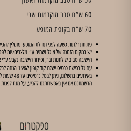
60 ש”ח סבב מוקדמות שני
70 ש”ח בקופת המופע
פתיחת דלתות כשעה לפני תחילת המופע ומומלץ להגיע
יש במקום הזמנה של אוכל ושתיה ע”י מלצרים/יות לפנ
הישיבה סביב שולחנות ובר, וסידור הישיבה נקבע ע”י צ
עם כל רכישת כרטיס ישלח קוד קופון ל15% הנחה לכל הסדנאות ב'
הרשמתכם אם אין באפשרותכם להגיע, על מנת לפנות 