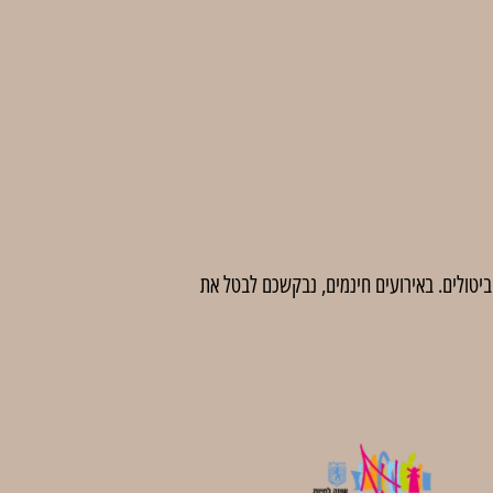
 לדמי ביטול בסך 5 ₪ לכרטיס. לאחר מועד זה לא יהיו ביטולים. באירועים חינמים, נבקשכם לבטל את