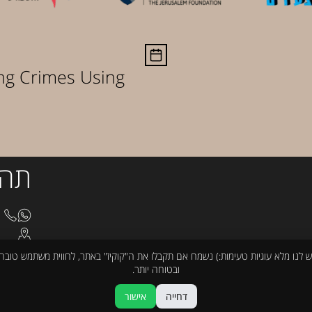
ing Crimes Using
תהי
8510
בצלא
cturno@gmail.com
ש לנו מלא עוגיות טעימות:) נשמח אם תקבלו את ה"קוקיז" באתר, לחווית משתמש טובה
ובטוחה יותר.
דחייה
אישור