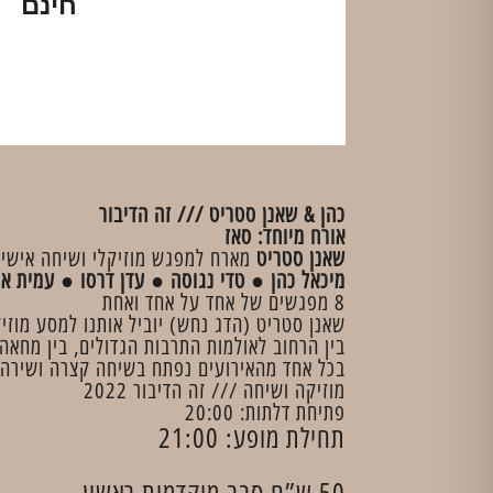
חינם
כהן & שאנן סטריט /// זה הדיבור​
אורח מיוחד: סאז
שאנן סטריט
מארח למפגש מוזיקלי ושיחה אישית 
מיכאל כהן ● טדי נגוסה ● עדן דרסו ● עמית או
8 מפגשים של אחד על אחד ואחת
שאנן סטריט (הדג נחש) יוביל אותנו למסע מוזיק
בין הרחוב לאולמות התרבות הגדולים, בין מחאה 
בכל אחד מהאירועים נפתח בשיחה קצרה ושירה 
מוזיקה ושיחה /// זה הדיבור 2022
פתיחת דלתות: 20:00
תחילת מופע: 21:00
50 ש”ח סבב מוקדמות ראשון