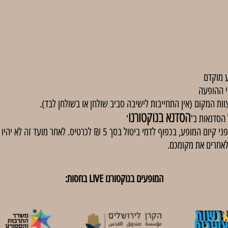
 מוקדם
י ההופעה
וות המקום (אין התחייבות לישיבה סביב שולחן או בשולחן לבד).
הסדנא בנוקטורנו
'
באירועים בתשלום, ניתן לבטל כרטיסים עד 48 שעות לפני קיום המופע, בכפוף
לאחרים את מקומכם.
המופעים בנוקטורנו LIVE בחסות: