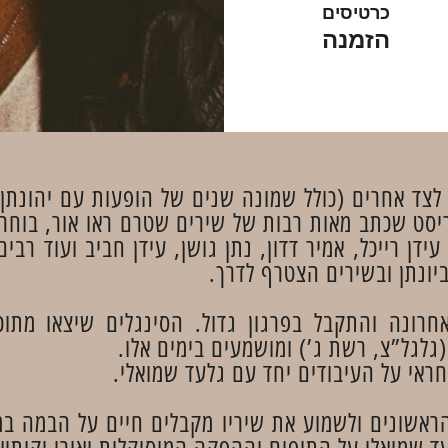
כרטיסים
הזמנה
 לצד אחרים (כולל שמונה שנים של הופעות עם יהונתן 
בן 36, זמר-יוצר וגיטריסט שכתב מאות רבות של שירים שטרם ראו 
דן רייכל, אמיר דדון, נתן גושן, עידן חביב ועוד רבים
יונתן ובשירים הצטרף לדרך.
רונה והתקבל בפרגון גדול. הסינגלים שיצאו מתוכו
גלגל”צ, רשת ג’) ומושמעים בימים אלו.
חראי על העיבודים יחד עם גלעד שמואלי.
הראשונים ולשמוע את שיריו מקבלים חיים על הבמה 
ד שמואלי על התופים וההפקה המוסיקלית ואורי יקותיאל