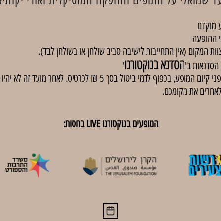
 מוקדם
י ההופעה
וות המקום (אין התחייבות לישיבה סביב שולחן או בשולחן לבד).
הסדנא בנוקטורנו
'
באירועים בתשלום, ניתן לבטל כרטיסים עד 48 שעות לפני קיום המופע, בכפוף
לאחרים את מקומכם.
המופעים בנוקטורנו LIVE בחסות: