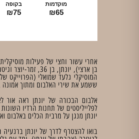
מוקדמות
בקופה
₪75
₪65
אחרי עשור וחצי של פעילות מוסיקלית
בן ארצי), יונתן, 
המוסיקלי גלעד שמואלי (הפרוייקט של עי
ששמע את שירי האלבום ומתוך אמונה ב
אלבום הבכורה של יונתן ראה אור לאח
לפלייליסטים של תחנות הרדיו השונות (
יונתן מנגן על מרבית הכלים באלבום וא
בואו להצטרף לדרך של יונתן ברגעיה 
לגיטרה (אהבתו של יונתן), יחד עם גלע