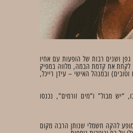
גפן ושנים רבות של הופעות עם אחיו
אור, בוחר לקחת את קדמת הבמה, מלווה במפיק
 וטובים) ובמנהל האישי – עידן רייכל,
, “יש מבול” ו”מים זורמים”, נכנסו
במופע להקה חשמלי שנותן הרבה מקום
י על בס וגיטרות נוספות.