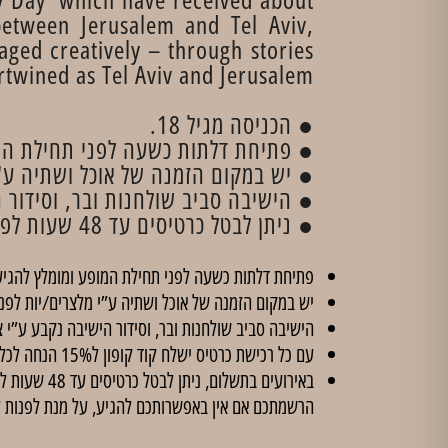
etween Jerusalem and Tel Aviv,
aged creatively – through stories
rtwined as Tel Aviv and Jerusalem.
● הכניסה מגיל 18.
● פתיחת דלתות כשעה לפני תחילת המו
● יש במקום הזמנה של אוכל ושתיה ע'י
● הישיבה סביב שולחנות ובר, וסידור ה
● ניתן לבטל כרטיסים עד 48 שעות לפני קיום המופע, בכפוף לדמי ביטול בסך 5 ₪ לכרטיס. לאחר מועד זה לא יהיו ביטולים.
פתיחת דלתות כשעה לפני תחילת המופע ומומלץ להגיע
יש במקום הזמנה של אוכל ושתיה ע”י מלצרים/יות לפנ
הישיבה סביב שולחנות ובר, וסידור הישיבה נקבע ע”י צ
עם כל רכישת כרטיס ישלח קוד קופון ל15% הנחה לכל הסדנאות ב'
הרשמתכם אם אין באפשרותכם להגיע, על מנת לפנות 