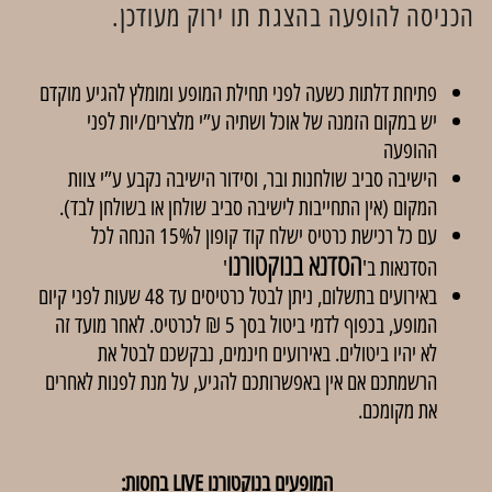
הכניסה להופעה בהצגת תו ירוק מעודכן.
פתיחת דלתות כשעה לפני תחילת המופע ומומלץ להגיע מוקדם
יש במקום הזמנה של אוכל ושתיה ע”י מלצרים/יות לפני
ההופעה
הישיבה סביב שולחנות ובר, וסידור הישיבה נקבע ע”י צוות
המקום (אין התחייבות לישיבה סביב שולחן או בשולחן לבד).
עם כל רכישת כרטיס ישלח קוד קופון ל15% הנחה לכל
הסדנא בנוקטורנו
הסדנאות ב'
'
באירועים בתשלום, ניתן לבטל כרטיסים עד 48 שעות לפני קיום
המופע, בכפוף לדמי ביטול בסך 5 ₪ לכרטיס. לאחר מועד זה
לא יהיו ביטולים. באירועים חינמים, נבקשכם לבטל את
הרשמתכם אם אין באפשרותכם להגיע, על מנת לפנות לאחרים
את מקומכם.
המופעים בנוקטורנו LIVE בחסות: