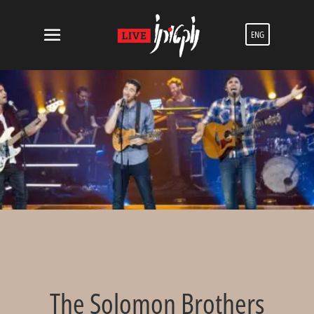
ENG
The Solomon Brothers