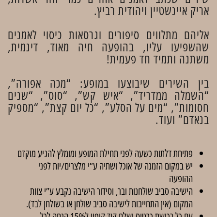
אריק איינשטיין ויהודית רביץ.
אליהם מתלווים סיפורים וגרסאות כיסוי לאמנים
שהשפיעו עליו, בהופעה חיה מאוד, דינמית,
משתנה ותמיד חד פעמית!
בין השירים שיבוצעו במופע: “מכה אפורה”,
“השמלה ממדריד”, “איש קש”, “סוס”, “שנים
חסומות”, “מים על הסלע”, “כל יום קצת”, “מספיק
בנאדם” ועוד.
פתיחת דלתות כשעה לפני תחילת המופע ומומלץ להגיע מוקדם
יש במקום הזמנה של אוכל ושתיה ע”י מלצרים/יות לפני
ההופעה
הישיבה סביב שולחנות ובר, וסידור הישיבה נקבע ע”י צוות
המקום (אין התחייבות לישיבה סביב שולחן או בשולחן לבד).
עם כל רכישת כרטיס ישלח קוד קופון ל15% הנחה לכל