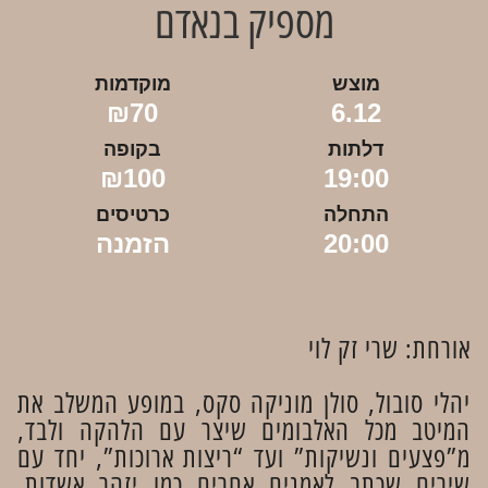
מספיק בנאדם
מוצש
מוקדמות
₪70
6.12
דלתות
בקופה
₪100
19:00
התחלה
כרטיסים
20:00
הזמנה
אורחת: שרי זק לוי
יהלי סובול, סולן מוניקה סקס, במופע המשלב את
המיטב מכל האלבומים שיצר עם הלהקה ולבד,
מ”פצעים ונשיקות” ועד “ריצות ארוכות”, יחד עם
שירים שכתב לאמנים אחרים כמו יזהר אשדות,