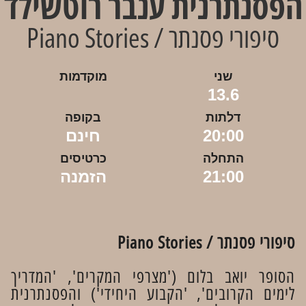
הפסנתרנית ענבר רוטשילד
סיפורי פסנתר / Piano Stories
שני
מוקדמות
13.6
דלתות
בקופה
20:00
חינם
התחלה
כרטיסים
21:00
הזמנה
סיפורי פסנתר / Piano Stories
הסופר יואב בלום ('מצרפי המקרים', 'המדריך
לימים הקרובים', 'הקבוע היחידי') והפסנתרנית