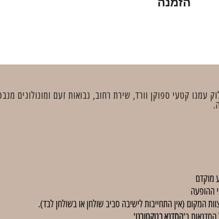
הזמנה
 עמנו קטעי ספוקן וורד, שירת רחוב, נבואות זעם ומונולוגים מנבכ
.
 מוקדם
י ההופעה
וות המקום (אין התחייבות לישיבה סביב שולחן או בשולחן לבד).
הסדנא בנוקטורנו
'