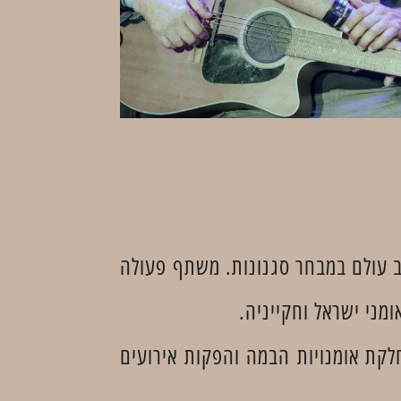
חבי הארץ במופע סובב עולם במבחר סגנונות. משתף פעולה
מני ישראל וחקייניה.
ן, במאי ומפיק אומנותי יצר, הפיק וניהל כ-40 שנה את מחלקת אומנויות הבמה והפקות אירועים