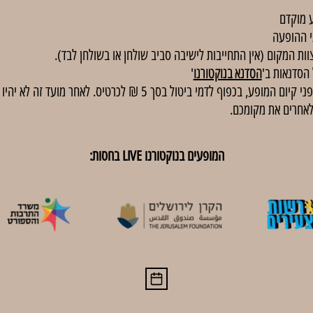
 מוקדם
י ההופעה
וות המקום (אין התחייבות לישיבה סביב שולחן או בשולחן לבד).
הסדנא בנוקטורנו
'
באירועים בתשלום, ניתן לבטל כרטיסים עד 48 שעות לפני קיום המופע, בכפוף
לאחרים את מקומכם.
המופעים בנוקטורנו LIVE בחסות: