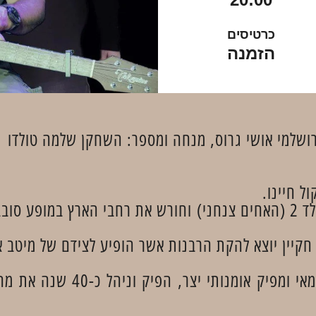
כרטיסים
הזמנה
רושלמי אושי גרוס, מנחה ומספר: השחקן שלמה טולדו
ל חיינו.
עירן צנחני הוא זמר ויוצר, יוצא כוכב נולד 2 (האחים צנחני) וחורש את ר
חקיין יוצא להקת הרבנות אשר הופיע לצידם של מיטב או
מנחה ומספר : שלמה טולדו, שחק