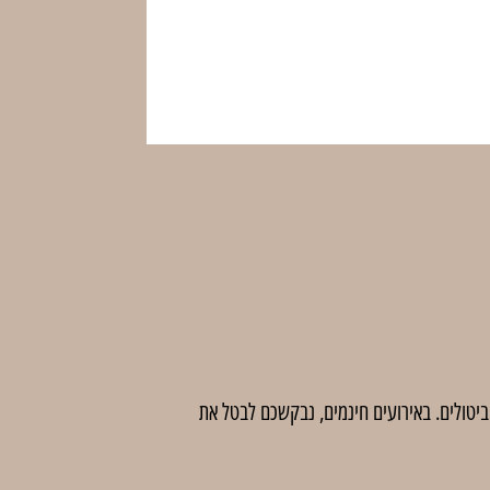
 לדמי ביטול בסך 5 ₪ לכרטיס. לאחר מועד זה לא יהיו ביטולים. באירועים חינמים, נבקשכם לבטל את