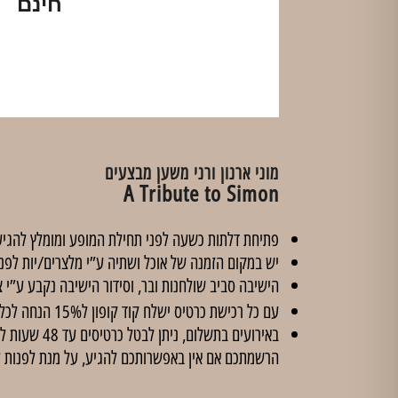
חינם
מוני ארנון ורני משען מבצעים
A Tribute to Simon
פתיחת דלתות כשעה לפני תחילת המופע ומומלץ להגיע
יש במקום הזמנה של אוכל ושתיה ע”י מלצרים/יות לפנ
הישיבה סביב שולחנות ובר, וסידור הישיבה נקבע ע”י צ
עם כל רכישת כרטיס ישלח קוד קופון ל15% הנחה לכל הסדנאות ב'
הרשמתכם אם אין באפשרותכם להגיע, על מנת לפנות 