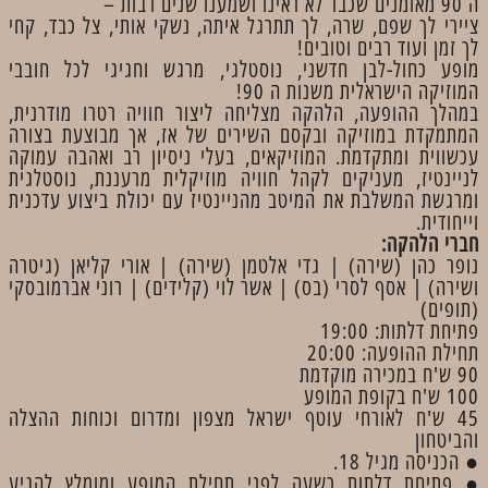
ה 90 מאומנים שכבר לא ראינו ושמענו שנים רבות –
ציירי לך שפם, שרה, לך תתרגל איתה, נשקי אותי, צל כבד, קחי
לך זמן ועוד רבים וטובים!
מופע כחול-לבן חדשני, נוסטלגי, מרגש וחגיגי לכל חובבי
המוזיקה הישראלית משנות ה 90!
במהלך ההופעה, הלהקה מצליחה ליצור חוויה רטרו מודרנית,
המתמקדת במוזיקה ובקסם השירים של אז, אך מבוצעת בצורה
עכשווית ומתקדמת. המוזיקאים, בעלי ניסיון רב ואהבה עמוקה
לניינטיז, מעניקים לקהל חוויה מוזיקלית מרעננת, נוסטלגית
ומרגשת המשלבת את המיטב מהניינטיז עם יכולת ביצוע עדכנית
וייחודית.
חברי הלהקה:
נופר כהן (שירה) | גדי אלטמן (שירה) | אורי קליאן (גיטרה
ושירה) | אסף לסרי (בס) | אשר לוי (קלידים) | רוני אברמובסקי
(תופים)
פתיחת דלתות: 19:00
תחילת ההופעה: 20:00
90 ש'ח במכירה מוקדמת
100 ש'ח בקופת המופע
45 ש'ח לאורחי עוטף ישראל מצפון ומדרום וכוחות ההצלה
והביטחון
● הכניסה מגיל 18.
● פתיחת דלתות כשעה לפני תחילת המופע ומומלץ להגיע