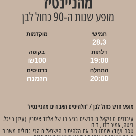
מהניינטיז
מופע שנות ה-90 כחול לבן
חמישי
מוקדמות
28.3
דלתות
בקופה
₪100
19:00
התחלה
כרטיסים
20:00
הזמנה
מופע חדש כחול לבן / 'הלהיטים האבודים מהניינטיז'
עיבודים מוזיקאלים חדשים בניצוחו של אלדד ציטרין (עידן רייכל,
ריטה, אמיר דדון, דודו
טסה ועוד) שמחזירים את הלהיטים הישראלים הכי גדולים משנות