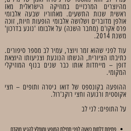
מהיוצרים המרכזיים במוזיקה הישראלית מאז
ראשית שנות התשעים. מאחוריו שבעה אלבומי
אולפן מדוברים ושלושה אלבומי הופעות חיות, זוכה
פרס אקו'ם (מחבר השנה) על אלבומו 'נוגע בדרכון'
משנת 2014.
עוד לפני שהוא זמר ויוצר, עמיר לב מספר סיפורים.
כתיבתו הציורית, הגשתו הנוגעת וצניעותו היוצאת
דופן – מייחדות אותו כבר שנים בנוף המוזיקלי
המקומי.
ההופעה בקונספט של דואו גיטרה ותופים – חצי
אקוסטית ורגועה וחצי רוקנ'רול.
על התופים: לני לב
פתיחת דלתות כשעה לפני תחילת המופע ומומלץ להגיע מוקדם