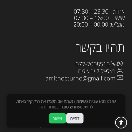
א’-ה’: 23:30 – 07:30
שישי: 16:00 – 07:30
מוצ”ש: 00:00 – 20:00
תהיו בקשר
077-7008510
בצלאל 7 ירושלים
amitnocturno@gmail.com
יש לנו מלא עוגיות טעימות:) נשמח אם תקבלו את ה"קוקיז" באתר,
לחווית משתמש טובה ובטוחה יותר.
כל הזכויות שמורות לנוקטורנו 2025
דחייה
אישור
עיצוב:
raw
פיתוח :
sjonnie