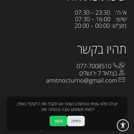
א’-ה’: 23:30 – 07:30
שישי: 16:00 – 07:30
מוצ”ש: 00:00 – 20:00
תהיו בקשר
077-7008510
בצלאל 7 ירושלים
amitnocturno@gmail.com
יש לנו מלא עוגיות טעימות:) נשמח אם תקבלו את ה"קוקיז" באתר,
לחווית משתמש טובה ובטוחה יותר.
כל הזכויות שמורות לנוקטורנו 2025
דחייה
אישור
עיצוב:
raw
פיתוח :
sjonnie