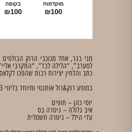
מוקדמות
בקופה
₪100
₪100
מני בגר, אחד מכוכבי הרוק הבולטים 
למערב”, “הלילה לבד”, “התקרבי אליי” 
כתב והלחין יצירות רבות שהפכו לקלאס
במופע רוק&רול אותנטי ומיוחד בליווי 3 נגנים:
יוסי כהן – תופים
איב גלולה – גיטרה בס
עדי הילל – גיטרה חשמלית