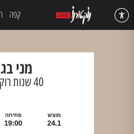
קפה
ה
מני בג
40 שנות רוקנ’רול
מוצש
פתיחה
19:00
24.1