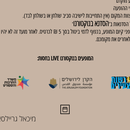
 מוקדם
י ההופעה
וות המקום (אין התחייבות לישיבה סביב שולחן או בשולחן לבד).
הסדנא בנוקטורנו
'
באירועים בתשלום, ניתן לבטל כרטיסים עד 48 שעות לפני קיום המופע, בכפוף
לאחרים את מקומכם.
המופעים בנוקטורנו LIVE בחסות:
מיכאל גריילס