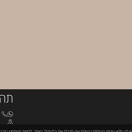
תהי
8510
בצלא
cturno@gmail.com
ש לנו מלא עוגיות טעימות:) נשמח אם תקבלו את ה"קוקיז" באתר, לחווית משתמש טובה