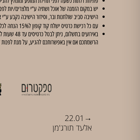
פתיחת דלתות כשעה לפני תחילת המופע ומומלץ להגיע
יש במקום הזמנה של אוכל ושתיה ע”י מלצרים/יות לפנ
הישיבה סביב שולחנות ובר, וסידור הישיבה נקבע ע”י צ
עם כל רכישת כרטיס ישלח קוד קופון ל15% הנחה לכל הסדנאות ב'
הרשמתכם אם אין באפשרותכם להגיע, על מנת לפנות 
→
22.01
אלעד תורג'מן