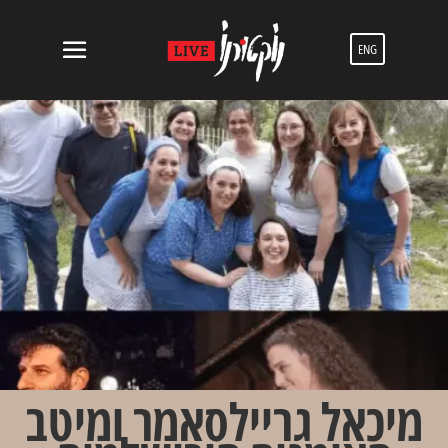
ENG
מיכאל גריילסאמר ומיטב