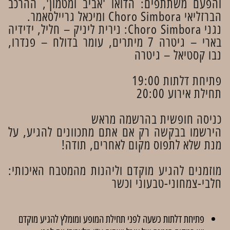
והפעם משתתפים: הדואו 'אביב ומטמון', ההרכב
הברזליאי Choro Simbora ומיכאל גריילסאמר.
נגני Choro Simbora: נירית ליניק – חליל, ידידיה
בארי – גיטרה 7 מיתרים, עומר בדולח – פנדרו,
נבו קסטיאל – גיטרה
פתיחת דלתות 19:00
תחילת אירוע 20:00
כניסה חופשית בהרשמה מראש
הירשמו בבקשה רק אם אתם מתכוונים להגיע, על
מנת שלא לתפוס מקום לאחרים, תודה!
מוזמנים להגיע מוקדם וליהנות מהמטבח האיכותי:
חלבי-צמחוני-טבעוני וכשר​
פתיחת דלתות כשעה לפני תחילת המופע ומומלץ להגיע מוקדם