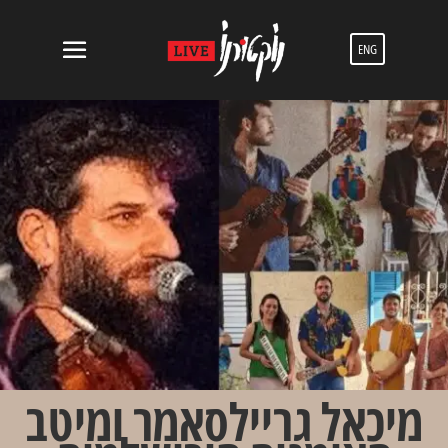
ENG
מיכאל גריילסאמר ומיטב