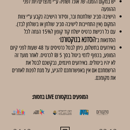
יש במקום הזמנה של אוכל ושתיה ע”י מלצרים/יות לפני
ההופעה
הישיבה סביב שולחנות ובר, וסידור הישיבה נקבע ע”י צוות
המקום (אין התחייבות לישיבה סביב שולחן או בשולחן לבד).
עם כל רכישת כרטיס ישלח קוד קופון ל15% הנחה לכל
הסדנא בנוקטורנו
הסדנאות ב'
'
באירועים בתשלום, ניתן לבטל כרטיסים עד 48 שעות לפני קיום
המופע, בכפוף לדמי ביטול בסך 5 ₪ לכרטיס. לאחר מועד זה
לא יהיו ביטולים. באירועים חינמים, נבקשכם לבטל את
הרשמתכם אם אין באפשרותכם להגיע, על מנת לפנות לאחרים
את מקומכם.
המופעים בנוקטורנו LIVE בחסות: