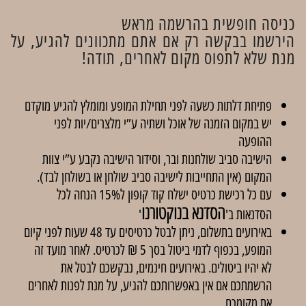
כניסה חופשית בהרשמה מראש
הירשמו בבקשה רק אם אתם מתכוונים להגיע, על
מנת שלא לתפוס מקום לאחרים, תודה!
פתיחת דלתות כשעה לפני תחילת המופע ומומלץ להגיע מוקדם
יש במקום הזמנה של אוכל ושתיה ע”י מלצרים/יות לפני
ההופעה
הישיבה סביב שולחנות ובר, וסידור הישיבה נקבע ע”י צוות
המקום (אין התחייבות לישיבה סביב שולחן או בשולחן לבד).
עם כל רכישת כרטיס ישלח קוד קופון ל15% הנחה לכל
הסדנא בנוקטורנו
הסדנאות ב'
'
באירועים בתשלום, ניתן לבטל כרטיסים עד 48 שעות לפני קיום
המופע, בכפוף לדמי ביטול בסך 5 ₪ לכרטיס. לאחר מועד זה
לא יהיו ביטולים. באירועים חינמים, נבקשכם לבטל את
הרשמתכם אם אין באפשרותכם להגיע, על מנת לפנות לאחרים
את מקומכם.