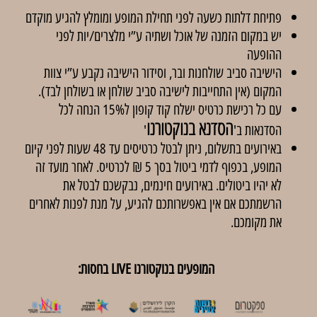
פתיחת דלתות כשעה לפני תחילת המופע ומומלץ להגיע מוקדם
יש במקום הזמנה של אוכל ושתיה ע”י מלצרים/יות לפני
ההופעה
הישיבה סביב שולחנות ובר, וסידור הישיבה נקבע ע”י צוות
המקום (אין התחייבות לישיבה סביב שולחן או בשולחן לבד).
עם כל רכישת כרטיס ישלח קוד קופון ל15% הנחה לכל
הסדנא בנוקטורנו
הסדנאות ב'
'
באירועים בתשלום, ניתן לבטל כרטיסים עד 48 שעות לפני קיום
המופע, בכפוף לדמי ביטול בסך 5 ₪ לכרטיס. לאחר מועד זה
לא יהיו ביטולים. באירועים חינמים, נבקשכם לבטל את
הרשמתכם אם אין באפשרותכם להגיע, על מנת לפנות לאחרים
את מקומכם.
המופעים בנוקטורנו LIVE בחסות: