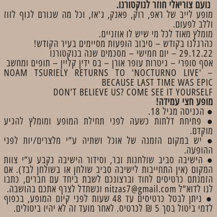
נועם צוריאלי חוזר לנוקטורנו.
מופע לייב של ראפ, רוק, פאנק, ג'אז, וכל מה שגורם לגוף לזוז
וללב לפעום.
מומלץ מאוד לכל מי שיש לו אוזניים.
כהרגלנו בקודש – סיבוב הופעות מסיימים בעיר הקודש!
29.12.22 – יום חמישי – מסכמים שנה בנוקטורנו
אסף סופרי – גיטרות עופר אורן – בס ידין קליין – תופים ומחשב
NOAM TSURIELY RETURNS TO 'NOCTURNO LIVE' –
BECAUSE LAST TIME WAS EPIC
DON'T BELIEVE US? COME SEE IT YOURSELF
מופע חצי עמידה!
● הכניסה מגיל 18.
● פתיחת דלתות כשעה לפני תחילת המופע ומומלץ להגיע
מוקדם.
● יש במקום הזמנה של אוכל ושתיה ע”י מלצרים/יות לפני
ההופעה.
● הישיבה סביב שולחנות ובר, וסידור הישיבה נקבע ע”י צוות
המקום (אין התחייבות לישיבה סביב שולחן או בשולחן לבד). אם
הזמנתם כרטיסים לחוד וברצונכם לשבת ביחד עם חברים, כתבו
לנו לדוא”ל nitzas7@gmail.com ונשתדל לצרף אתכם בהושבה.
● ניתן לבטל כרטיסים עד 48 שעות לפני קיום המופע, בכפוף
לדמי ביטול בסך 5 ₪ לכרטיס. לאחר מועד זה לא יהיו ביטולים.