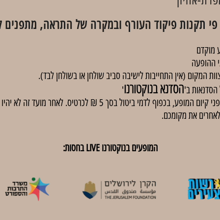
פי תקנות פיקוד העורף ובמקרה של התראה, מתפנים למ
 מוקדם
י ההופעה
וות המקום (אין התחייבות לישיבה סביב שולחן או בשולחן לבד).
הסדנא בנוקטורנו
'
באירועים בתשלום, ניתן לבטל כרטיסים עד 48 שעות לפני קיום המופע, בכפוף
לאחרים את מקומכם.
המופעים בנוקטורנו LIVE בחסות: