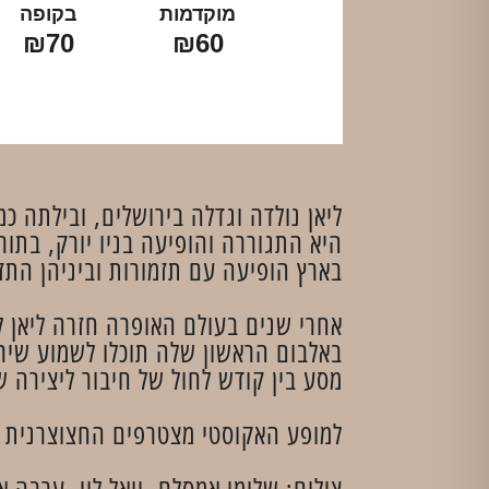
מוקדמות
בקופה
₪70
₪60
ליאן נולדה וגדלה בירושלים, ובילתה 
היא התגוררה והופיעה בניו יורק, בתור זמרת הבית ב- Cities-Tri Opera ועל במות שביניה
בארץ הופיעה עם תזמורות וביניהן התז
אחרי שנים בעולם האופרה חזרה ליאן ל
באלבום הראשון שלה תוכלו לשמוע שיר
מסע בין קודש לחול של חיבור ליצירה 
למופע האקוסטי מצטרפים החצוצרנית ט
צילום: שלומי אמסלם, יואל לוי, ערבה א