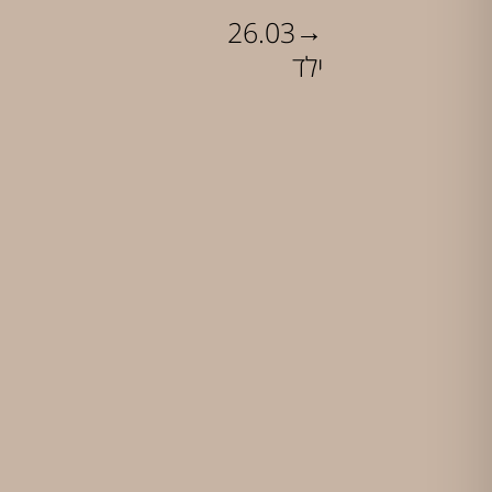
→
26.03
ילד