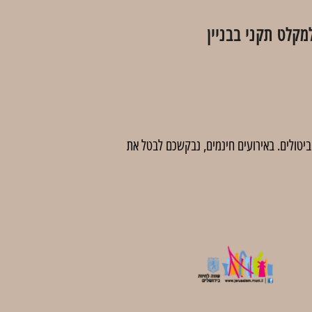
קלט תקני בבניין
 לדמי ביטול בסך 5 ₪ לכרטיס. לאחר מועד זה לא יהיו ביטולים. באירועים חינמים, נבקשכם לבטל את