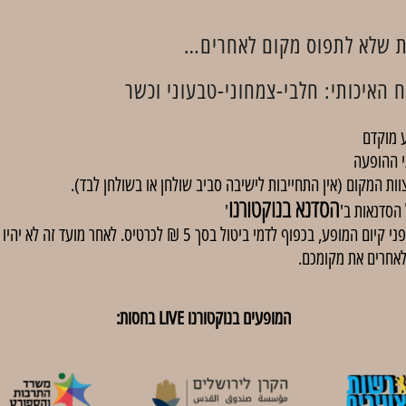
נת שלא לתפוס מקום לאחרים…
האיכותי: חלבי-צמחוני-טבעוני וכשר​
 מוקדם
י ההופעה
וות המקום (אין התחייבות לישיבה סביב שולחן או בשולחן לבד).
הסדנא בנוקטורנו
'
באירועים בתשלום, ניתן לבטל כרטיסים עד 48 שעות לפני קיום המופע, בכפוף
לאחרים את מקומכם.
המופעים בנוקטורנו LIVE בחסות: