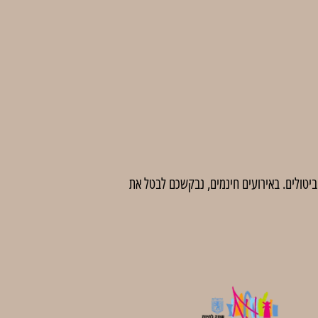
 לדמי ביטול בסך 5 ₪ לכרטיס. לאחר מועד זה לא יהיו ביטולים. באירועים חינמים, נבקשכם לבטל את