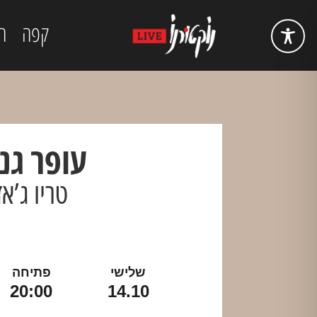
קפה
ה
עופר גנו
טריו ג’אז
שלישי
פתיחה
20:00
14.10