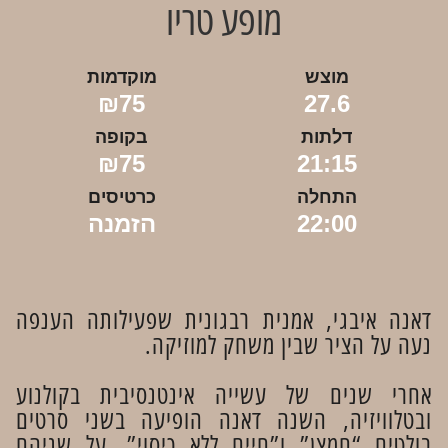
מופע טריו
מוצש
מוקדמות
₪75
27.6
דלתות
בקופה
₪75
21:15
התחלה
כרטיסים
22:00
הזמנה
​דאנה איבגי, אמנית רבגונית שפעילותה הענפה
נעה על הציר שבין משחק למוזיקה.
אחרי שנים של עשייה אינטנסיבית בקולנוע
ובטלוויזיה, השנה דאנה הופיעה בשני סרטים
בולטים “חמצן” ו”חיים ללא כיסוי”, על שניהם