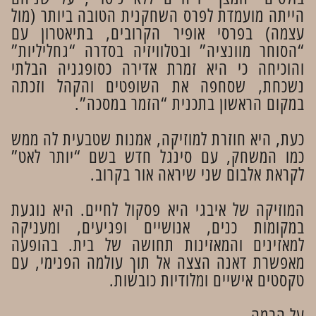
הייתה מועמדת לפרס השחקנית הטובה ביותר (מול
עצמה) בפרסי אופיר הקרובים, בתיאטרון עם
“הסוחר מוונציה” ובטלוויזיה בסדרה “גחליליות”
והוכיחה כי היא זמרת אדירה כסופגניה הבלתי
נשכחת, שסחפה את השופטים והקהל וזכתה
במקום הראשון בתכנית “הזמר במסכה”.
כעת, היא חוזרת למוזיקה, אמנות שטבעית לה ממש
כמו המשחק, עם סינגל חדש בשם “יותר לאט”
לקראת אלבום שני שיראה אור בקרוב.
המוזיקה של איבגי היא פסקול לחיים. היא נוגעת
במקומות כנים, אנושיים ופגיעים, ומעניקה
למאזינים והמאזינות תחושה של בית. בהופעה
מאפשרת דאנה הצצה אל תוך עולמה הפנימי, עם
טקסטים אישיים ומלודיות כובשות.
על הבמה