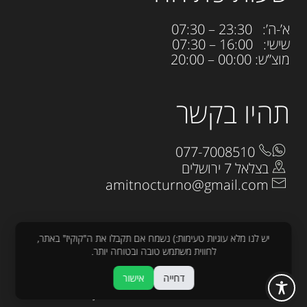
א’-ה’: 23:30 – 07:30
שישי: 16:00 – 07:30
מוצ”ש: 00:00 – 20:00
תהיו בקשר
077-7008510
בצלאל 7 ירושלים
amitnocturno@gmail.com
יש לנו מלא עוגיות טעימות:) נשמח אם תקבלו את ה"קוקיז" באתר,
לחווית משתמש טובה ובטוחה יותר.
כל הזכויות שמורות לנוקטורנו 2025
דחייה
אישור
עיצוב:
raw
פיתוח :
sjonnie