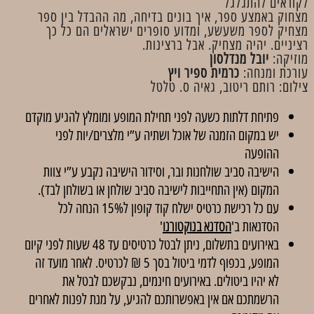
לקוראים להתגלגל
מצחוק באמצע ספר, איך בונים בדיחה, מה ההבדל בין ספר
מצחיק לספר משעשע, ומדוע סופרים ישראלים הם כל כך
רציניים. יהיה מצחיק. אבל ברצינות.
מוזיקה:
יובל מנדלסון
עורכת ומנחה:
כרמית ספיר ויץ
צילום: רותם ריטוב, גאיה ס. טלטל
פתיחת דלתות כשעה לפני תחילת המופע ומומלץ להגיע מוקדם
יש במקום הזמנה של אוכל ושתיה ע”י מלצרים/יות לפני
ההופעה
הישיבה סביב שולחנות ובר, וסידור הישיבה נקבע ע”י צוות
המקום (אין התחייבות לישיבה סביב שולחן או בשולחן לבד).
עם כל רכישת כרטיס ישלח קוד קופון ל15% הנחה לכל
הסדנאות ב'
הסדנא בנוקטורנו
'
באירועים בתשלום, ניתן לבטל כרטיסים עד 48 שעות לפני קיום
המופע, בכפוף לדמי ביטול בסך 5 ₪ לכרטיס. לאחר מועד זה
לא יהיו ביטולים. באירועים חינמים, נבקשכם לבטל את
הרשמתכם אם אין באפשרותכם להגיע, על מנת לפנות לאחרים