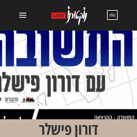
ENG
דורון פישלר