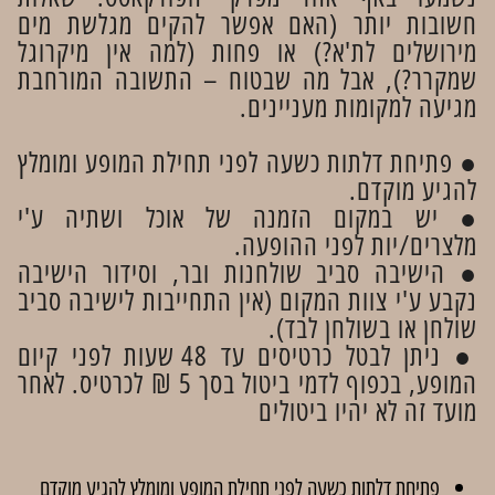
חשובות יותר (האם אפשר להקים מגלשת מים
מירושלים לת'א?) או פחות (למה אין מיקרוגל
שמקרר?), אבל מה שבטוח – התשובה המורחבת
מגיעה למקומות מעניינים.
● פתיחת דלתות כשעה לפני תחילת המופע ומומלץ
להגיע מוקדם.
● יש במקום הזמנה של אוכל ושתיה ע'י
מלצרים/יות לפני ההופעה.
● הישיבה סביב שולחנות ובר, וסידור הישיבה
נקבע ע'י צוות המקום (אין התחייבות לישיבה סביב
שולחן או בשולחן לבד).
● ניתן לבטל כרטיסים עד 48 שעות לפני קיום
המופע, בכפוף לדמי ביטול בסך 5 ₪ לכרטיס. לאחר
מועד זה לא יהיו ביטולים
פתיחת דלתות כשעה לפני תחילת המופע ומומלץ להגיע מוקדם