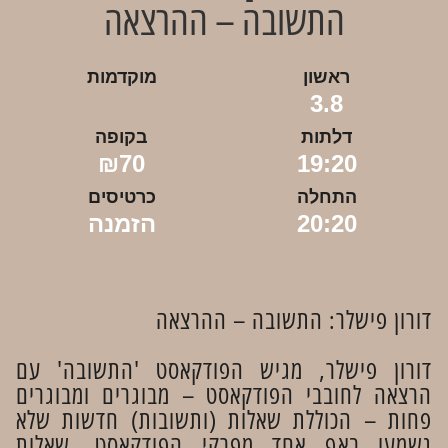
התשובה – ההרצאה
ראשון
מוקדמות
3.8
דלתות
בקופה
₪70
19:20
התחלה
כרטיסים
20:20
הזמנה
דורון פישלר: התשובה – ההרצאה
דורון פישלר, מגיש הפודקאסט 'התשובה' עם
הרצאה לחובבי הפודקאסט – מבוגרים ומבוגרים
פחות – הכוללת שאלות (ותשובות) חדשות שלא
נשמעו באף אחד מפרקי הפודקאסט. שאלות