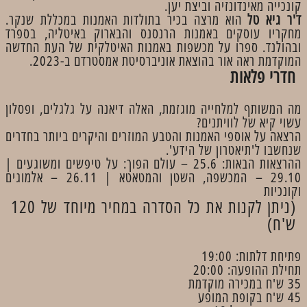
קונכייה מאינדונזיה וביצת יען.
ד'ר גיא טל
הוא מרצה בכיר בתולדות האמנות במכללת שנקר.
מחקריו עוסקים באמנות הרנסנס והבארוק באיטליה, בספרד
ובהולנד. ספרו על מכשפות באמנות האיטלקית של העת החדשה
המוקדמת ראה אור בהוצאת אוניברסיטת אמסטרדם ב-2023.
חדרי פלאות
מה המשותף למלחייה מוגזמת, האלה דיאנה על גלגלים, ופסלון
עשוי קיא של לוויתנים?
הרצאה על אוספי האמנות והטבע המוזרים והיקרים ביותר בחדרים
שנחשבו ל'תיאטרון של הידע'.
ההרצאות הבאות: 25.6 – עולם הפוך: על טיפשים ומשוגעים |
29.10 – המכשפה, השטן והמטאטא | 26.11 – אלמוגים
וקונכיות
(ניתן לקנות את כל הסדרה במחיר מיוחד של 120
ש'ח)
פתיחת דלתות: 19:00
תחילת ההופעה: 20:00
35 ש'ח במכירה מוקדמת
45 ש'ח בקופת המופע