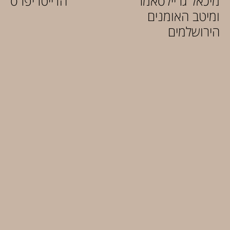
מיכאל גריילסאמר
הדייטריפרס
ומיטב האומנים
הירושלמים